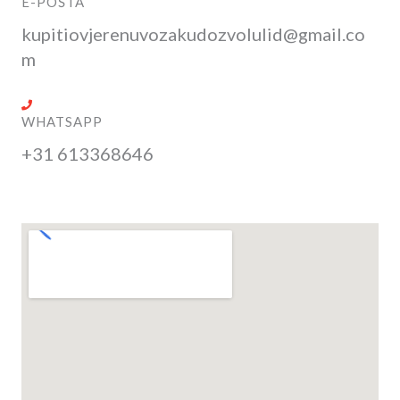
E-POŠTA
kupitiovjerenuvozakudozvolulid@gmail.co
m
WHATSAPP
+31 613368646